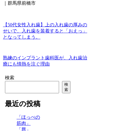
｜群馬県前橋市
【50代女性入れ歯】上の入れ歯の厚みの
せいで、入れ歯を装着すると「おえっ」
となってしまう。
熟練のインプラント歯科医が、入れ歯治
療にも情熱を注ぐ理由
検索
検
索
最近の投稿
「ほっぺの
筋肉」
「唇」