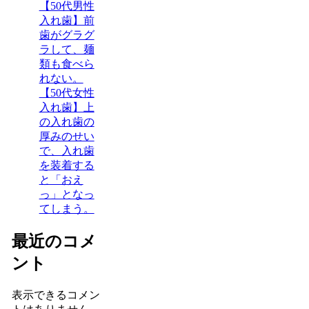
【50代男性
入れ歯】前
歯がグラグ
ラして、麺
類も食べら
れない。
【50代女性
入れ歯】上
の入れ歯の
厚みのせい
で、入れ歯
を装着する
と「おえ
っ」となっ
てしまう。
最近のコメ
ント
表示できるコメン