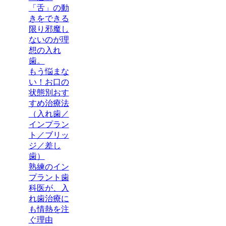
「舌」の動
きをできる
限り邪魔し
ないのが理
想の入れ
歯。
もう悩まな
い！お口の
状態別おす
すめ治療法
（入れ歯／
インプラン
ト／ブリッ
ジ／差し
歯）
熟練のイン
プラント歯
科医が、入
れ歯治療に
も情熱を注
ぐ理由