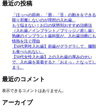
最近の投稿
「ほっぺの筋肉」「唇」「舌」の動きをできる
限り邪魔しないのが理想の入れ歯。
もう悩まない！お口の状態別おすすめ治療法
（入れ歯／インプラント／ブリッジ／差し歯）
熟練のインプラント歯科医が、入れ歯治療にも
情熱を注ぐ理由
【50代男性入れ歯】前歯がグラグラして、麺類
も食べられない。
【50代女性入れ歯】上の入れ歯の厚みのせい
で、入れ歯を装着すると「おえっ」となってし
まう。
最近のコメント
表示できるコメントはありません。
アーカイブ